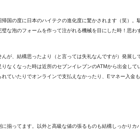
回帰国の度に日本のハイテクの進化度に驚かされます（笑）。
完璧な泡のフォームを作って注がれる機械を目にした時！思わ
んが、結構思ったより（と言っては失礼なんですが）発展して
足りなくなった時は近所のセブンイレブンのATMから出金して
られていたりでオンラインで支払えなかったり、Eマネー入金
。
利に揃ってます。以外と高級な値の張るものも結構しっかりカ