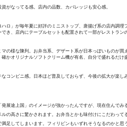
投資がなってる感。店内の品数、カバレッジも安心感。
ロハロ」が毎年夏に好評のミニストップ、唐揚げ系の店内調理
ーでき、店内にテーブルセットも配置されて一部がレストラン
ミマの様な陳列。お弁当系、デザート系が日本っぽいものが買
。確かオリジナルソフトクリーム機が有名、自分で盛れるだけ
チなコンビニ感。日本ほど普及しておらず、今後の拡大が楽し
「発展途上国」のイメージが強かったんですが、現在住んでみ
ベルの高さに驚かされます。お弁当とかも味付けにこだわって
で満足してしまいます。フィリピンもいずれそうなるのかと思