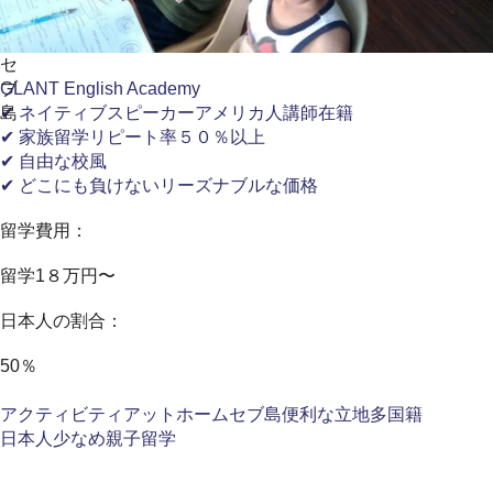
セ
ブ
GLANT English Academy
島
✔ ネイティブスピーカーアメリカ人講師在籍
✔ 家族留学リピート率５０％以上
✔ 自由な校風
✔ どこにも負けないリーズナブルな価格
留学費用：
留学1８万円〜
日本人の割合：
50％
アクティビティ
アットホーム
セブ島
便利な立地
多国籍
日本人少なめ
親子留学