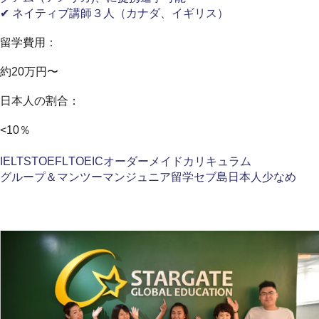
✔ ネイティブ講師３人（カナダ、イギリス）
留学費用：
約20万円〜
日本人の割合：
<10％
IELTS
TOEFL
TOEIC
オーダーメイドカリキュラム
グループ＆マンツーマン
ジュニア留学
セブ島
日本人少なめ