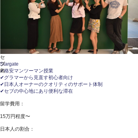
セ
ブ
Stargate
島
✔格安マンツーマン授業
✔グラマーから見直す初心者向け
✔日本人オーナーのクオリティのサポート体制
✔セブの中心地にあり便利な滞在
留学費用：
15万円程度〜
日本人の割合：