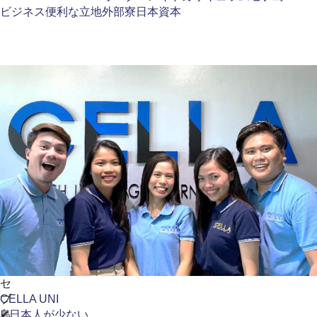
ビジネス
便利な立地
外部寮
日本資本
セ
ブ
CELLA UNI
島
✔日本人が少ない