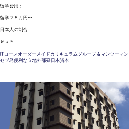
留学費用：
留学２５万円〜
日本人の割合：
９５％
ITコース
オーダーメイドカリキュラム
グループ＆マンツーマン
セブ島
便利な立地
外部寮
日本資本