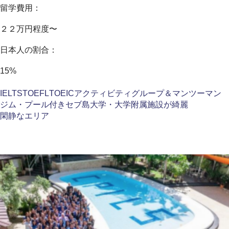
留学費用：
２２万円程度〜
日本人の割合：
15%
IELTS
TOEFL
TOEIC
アクティビティ
グループ＆マンツーマン
ジム・プール付き
セブ島
大学・大学附属
施設が綺麗
閑静なエリア