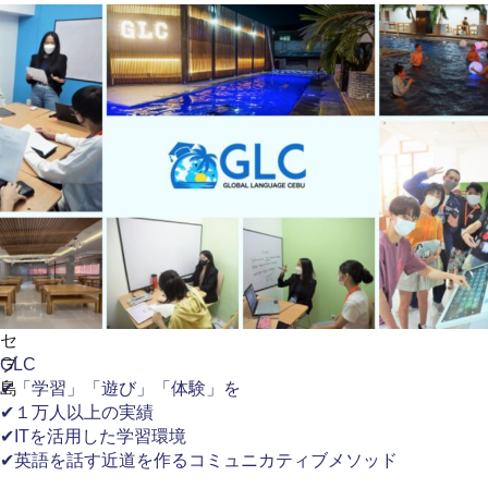
セ
ブ
GLC
島
✔「学習」「遊び」「体験」を
✔１万人以上の実績
✔ITを活用した学習環境
✔英語を話す近道を作るコミュニカティブメソッド