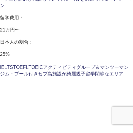
ン
留学費用：
21万円〜
日本人の割合：
25%
IELTS
TOEFL
TOEIC
アクティビティ
グループ＆マンツーマン
ジム・プール付き
セブ島
施設が綺麗
親子留学
閑静なエリア