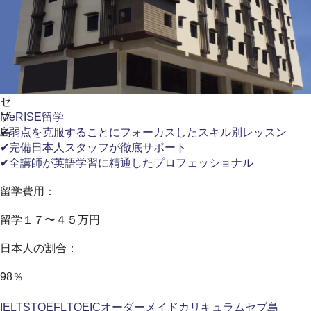
セ
ブ
MeRISE留学
島
✔弱点を克服することにフォーカスしたスキル別レッスン
✔完備日本人スタッフが徹底サポート
✔全講師が英語学習に精通したプロフェッショナル
留学費用：
留学１７〜４５万円
日本人の割合：
98％
IELTS
TOEFL
TOEIC
オーダーメイドカリキュラム
セブ島