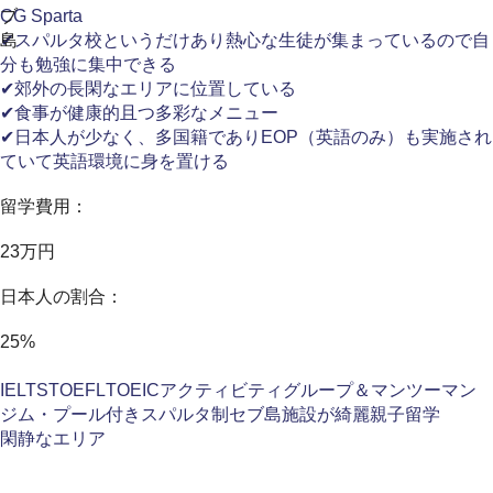
ブ
CG Sparta
島
✔スパルタ校というだけあり熱心な生徒が集まっているので自
分も勉強に集中できる
✔郊外の長閑なエリアに位置している
✔食事が健康的且つ多彩なメニュー
✔日本人が少なく、多国籍でありEOP（英語のみ）も実施され
ていて英語環境に身を置ける
留学費用：
23万円
日本人の割合：
25%
IELTS
TOEFL
TOEIC
アクティビティ
グループ＆マンツーマン
ジム・プール付き
スパルタ制
セブ島
施設が綺麗
親子留学
閑静なエリア