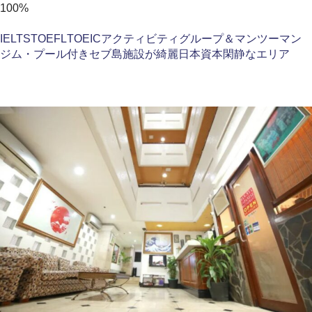
100%
IELTS
TOEFL
TOEIC
アクティビティ
グループ＆マンツーマン
ジム・プール付き
セブ島
施設が綺麗
日本資本
閑静なエリア