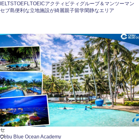
IELTS
TOEFL
TOEIC
アクティビティ
グループ＆マンツーマン
セブ島
便利な立地
施設が綺麗
親子留学
閑静なエリア
セ
ブ
Cebu Blue Ocean Academy