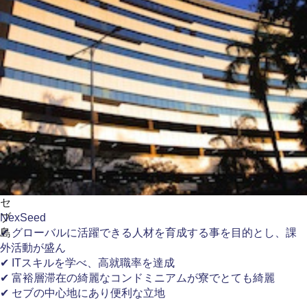
セ
ブ
NexSeed
島
✔ グローバルに活躍できる人材を育成する事を目的とし、課
外活動が盛ん
✔ ITスキルを学べ、高就職率を達成
✔ 富裕層滞在の綺麗なコンドミニアムが寮でとても綺麗
✔ セブの中心地にあり便利な立地