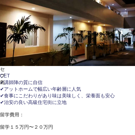
セ
ブ
CET
島
✔講師陣の質に自信
✔アットホームで幅広い年齢層に人気
✔食事にこだわりがあり味は美味しく、栄養面も安心
✔治安の良い高級住宅街に立地
留学費用：
留学１５万円〜２０万円