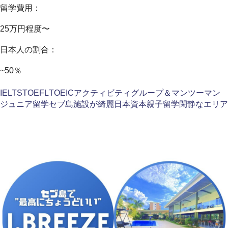
留学費用：
25万円程度〜
日本人の割合：
~50％
IELTS
TOEFL
TOEIC
アクティビティ
グループ＆マンツーマン
ジュニア留学
セブ島
施設が綺麗
日本資本
親子留学
閑静なエリア