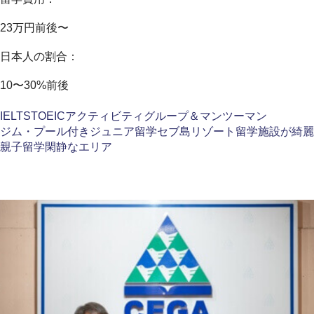
23万円前後〜
日本人の割合：
10〜30%前後
IELTS
TOEIC
アクティビティ
グループ＆マンツーマン
ジム・プール付き
ジュニア留学
セブ島
リゾート留学
施設が綺麗
親子留学
閑静なエリア