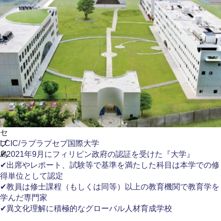
セ
ブ
LCIC/ラプラプセブ国際大学
島
✔2021年9月にフィリピン政府の認証を受けた『大学』
✔出席やレポート、試験等で基準を満たした科目は本学での修
得単位として認定
✔教員は修士課程（もしくは同等）以上の教育機関で教育学を
学んだ専門家
✔異文化理解に積極的なグローバル人材育成学校