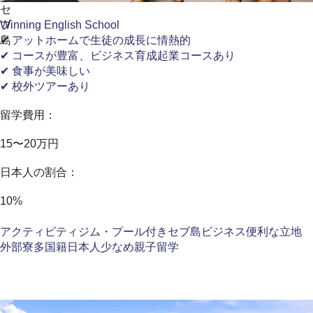
セ
ブ
Winning English School
島
✔ アットホームで生徒の成長に情熱的
✔ コースが豊富、ビジネス育成起業コースあり
✔ 食事が美味しい
✔ 校外ツアーあり
留学費用：
15〜20万円
日本人の割合：
10%
アクティビティ
ジム・プール付き
セブ島
ビジネス
便利な立地
外部寮
多国籍
日本人少なめ
親子留学