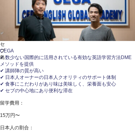
セ
ブ
CEGA
島
✔ 数少ない国際的に活用されている有効な英語学習方法DME
メソッドを提供
✔ 講師陣の質が高い
✔ 日本人オーナーの日本人クオリティのサポート体制
✔ 食事にこだわりがあり味は美味しく、栄養面も安心
✔ セブの中心地にあり便利な滞在
留学費用：
15万円〜
日本人の割合：