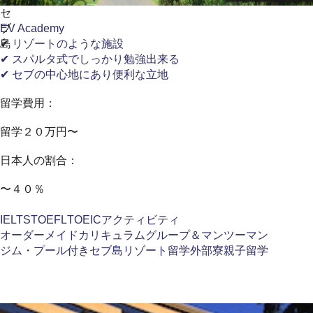
セ
ブ
EV Academy
島
✔ リゾートのような施設
✔ スパルタ式でしっかり勉強出来る
✔ セブの中心地にあり便利な立地
留学費用：
留学２０万円〜
日本人の割合：
〜４０％
IELTS
TOEFL
TOEIC
アクティビティ
オーダーメイドカリキュラム
グループ＆マンツーマン
ジム・プール付き
セブ島
リゾート留学
外部寮
親子留学