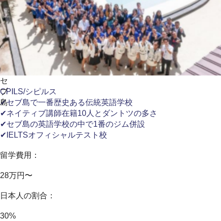
セ
ブ
CPILS/シピルス
島
✔セブ島で一番歴史ある伝統英語学校
✔ネイティブ講師在籍10人とダントツの多さ
✔セブ島の英語学校の中で1番のジム併設
✔IELTSオフィシャルテスト校
留学費用：
28万円〜
日本人の割合：
30%