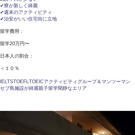
✔寮が新しく綺麗
✔週末のアクティビティ
✔治安がいい住宅街に立地
留学費用：
留学20万円〜
日本人の割合：
＜１０％
IELTS
TOEFL
TOEIC
アクティビティ
グループ＆マンツーマン
セブ島
施設が綺麗
親子留学
閑静なエリア