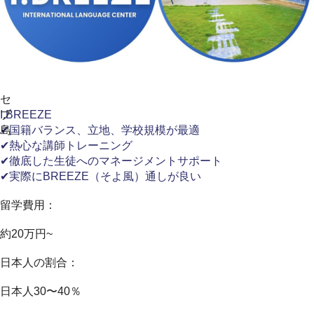
セ
ブ
I.BREEZE
島
✔国籍バランス、立地、学校規模が最適
✔熱心な講師トレーニング
✔徹底した生徒へのマネージメントサポート
✔実際にBREEZE（そよ風）通しが良い
留学費用：
約20万円~
日本人の割合：
日本人30〜40％