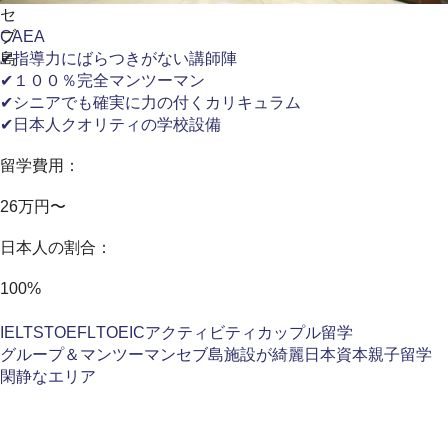
セ
ブ
CAEA
島
✔指導力にばらつきがない講師陣
✔１００％完全マンツーマン
✔シニアでも確実に力の付くカリキュラム
✔日本人クオリティの学校設備
留学費用：
26万円〜
日本人の割合：
100%
IELTS
TOEFL
TOEIC
アクティビティ
カップル留学
グループ＆マンツーマン
セブ島
施設が綺麗
日本資本
親子留学
閑静なエリア