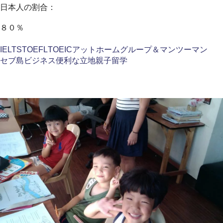
日本人の割合：
８０％
IELTS
TOEFL
TOEIC
アットホーム
グループ＆マンツーマン
セブ島
ビジネス
便利な立地
親子留学