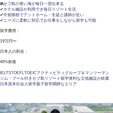
島
✔セブ島の青い海が毎日一望出来る
✔ホテル施設が利用でき毎日リゾート生活
✔中規模校でアットホーム・生徒と講師が近い
✔ニーズに柔軟に対応でお仕事をしながら留学も可能
留学費用：
19万円〜
日本人の割合：
40%前後
IELTS
TOEFL
TOEIC
アクティビティ
グループ＆マンツーマン
ジム・プール付き
セブ島
リゾート留学
便利な立地
施設が綺麗
日本資本
社会人留学
親子留学
閑静なエリア