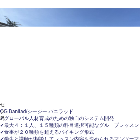
セ
ブ
CG Banilad/シージー バニラッド
島
✔グローバル人材育成のための独自のシステム開発
✔最大４：１人、１５種類の科目選択可能なグループレッスン
✔食事が２０種類を超えるバイキング形式
✔学生と講師が相談してレッスン内容を決められるマンツーマ