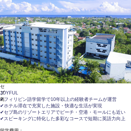
セ
ブ
JOYFUL
島
✔フィリピン語学留学で10年以上の経験者チームが運営
✔ホテル滞在で充実した施設・快適な生活が実現
✔セブ島のリゾートエリアでビーチ・空港・モールにも近い
✔スピーキングに特化した多彩なコースで短期に英語力向上
留学費用：