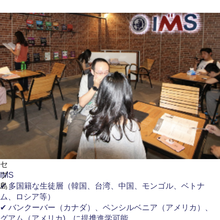
セ
ブ
IMS
島
✔ 多国籍な生徒層（韓国、台湾、中国、モンゴル、ベトナ
ム、ロシア等）
✔ バンクーバー（カナダ）、ペンシルベニア（アメリカ）、
グアム（アメリカ)、に提携進学可能