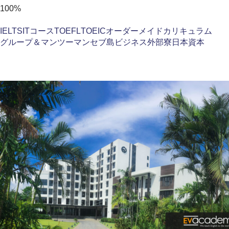
100%
IELTS
ITコース
TOEFL
TOEIC
オーダーメイドカリキュラム
グループ＆マンツーマン
セブ島
ビジネス
外部寮
日本資本