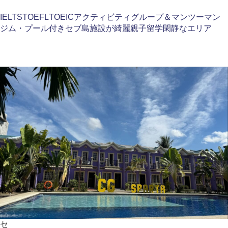
IELTS
TOEFL
TOEIC
アクティビティ
グループ＆マンツーマン
ジム・プール付き
セブ島
施設が綺麗
親子留学
閑静なエリア
セ