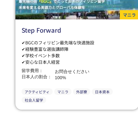
マニラ
Step Forward
✔BGCのフィリピン最先端な快適施設
✔経験豊富な選抜講師陣
✔学校イベント多数
✔安心な日本人経営
留学費用：
お問合せください
日本人の割合：
100%
アクティビティ
マニラ
外部寮
日本資本
社会人留学