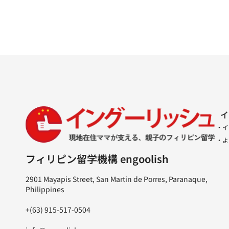
イ
・イ
・よ
フィリピン留学機構 engoolish
2901 Mayapis Street, San Martin de Porres, Paranaque,
Philippines
+(63) 915-517-0504