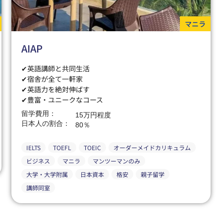
マニラ
AIAP
✔英語講師と共同生活
✔宿舎が全て一軒家
✔英語力を絶対伸ばす
✔豊富・ユニークなコース
留学費用：
15万円程度
日本人の割合：
80％
IELTS
TOEFL
TOEIC
オーダーメイドカリキュラム
ビジネス
マニラ
マンツーマンのみ
大学・大学附属
日本資本
格安
親子留学
講師同室