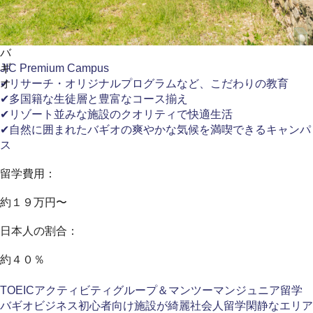
バ
ギ
JIC Premium Campus
オ
✔リサーチ・オリジナルプログラムなど、こだわりの教育
✔多国籍な生徒層と豊富なコース揃え
✔リゾート並みな施設のクオリティで快適生活
✔自然に囲まれたバギオの爽やかな気候を満喫できるキャンパ
ス
留学費用：
約１９万円〜
日本人の割合：
約４０％
TOEIC
アクティビティ
グループ＆マンツーマン
ジュニア留学
バギオ
ビジネス
初心者向け
施設が綺麗
社会人留学
閑静なエリア