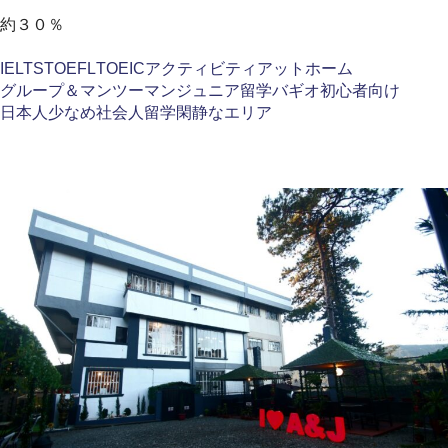
約３０％
IELTS
TOEFL
TOEIC
アクティビティ
アットホーム
グループ＆マンツーマン
ジュニア留学
バギオ
初心者向け
日本人少なめ
社会人留学
閑静なエリア