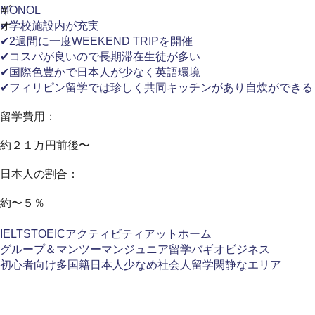
ギ
MONOL
オ
✔学校施設内が充実
✔2週間に一度WEEKEND TRIPを開催
✔コスパが良いので長期滞在生徒が多い
✔国際色豊かで日本人が少なく英語環境
✔フィリピン留学では珍しく共同キッチンがあり自炊ができる
留学費用：
約２１万円前後〜
日本人の割合：
約〜５％
IELTS
TOEIC
アクティビティ
アットホーム
グループ＆マンツーマン
ジュニア留学
バギオ
ビジネス
初心者向け
多国籍
日本人少なめ
社会人留学
閑静なエリア