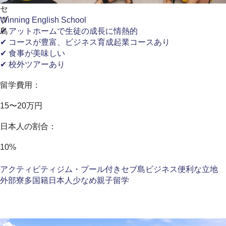
セ
ブ
Winning English School
島
✔ アットホームで生徒の成長に情熱的
✔ コースが豊富、ビジネス育成起業コースあり
✔ 食事が美味しい
✔ 校外ツアーあり
留学費用：
15〜20万円
日本人の割合：
10%
アクティビティ
ジム・プール付き
セブ島
ビジネス
便利な立地
外部寮
多国籍
日本人少なめ
親子留学