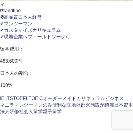
マ
ニ
Grandline
ラ
✔高品質日本人経営
✔マンツーマン
✔カスタマイズカリキュラム
✔現地企業へフィールドワーク可
留学費用：
483,600円
日本人の割合：
100%
IELTS
TOEFL
TOEIC
オーダーメイドカリキュラム
ビジネス
マニラ
マンツーマンのみ
便利な立地
外部寮
施設が綺麗
日本資本
法人研修
社会人留学
親子留学