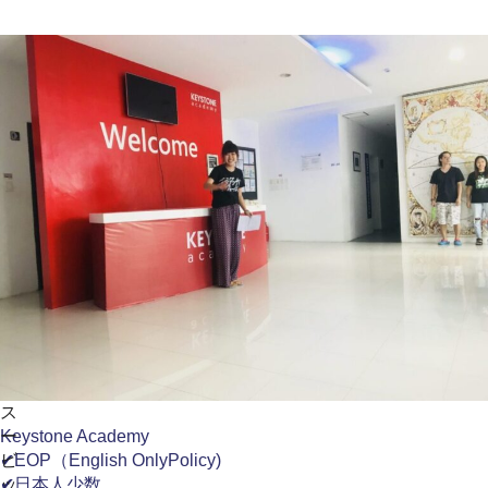
ス
ー
Keystone Academy
ビ
✔EOP（English OnlyPolicy)
ッ
✔日本人少数