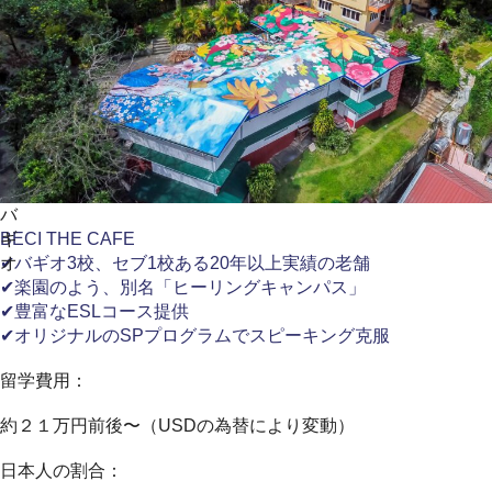
バ
ギ
BECI THE CAFE
オ
✔バギオ3校、セブ1校ある20年以上実績の老舗
✔楽園のよう、別名「ヒーリングキャンパス」
✔豊富なESLコース提供
✔オリジナルのSPプログラムでスピーキング克服
留学費用：
約２１万円前後〜（USDの為替により変動）
日本人の割合：