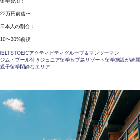
留学費用：
23万円前後〜
日本人の割合：
10〜30%前後
IELTS
TOEIC
アクティビティ
グループ＆マンツーマン
ジム・プール付き
ジュニア留学
セブ島
リゾート留学
施設が綺麗
親子留学
閑静なエリア