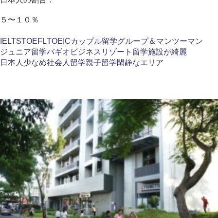
５〜１０％
IELTS
TOEFL
TOEIC
カップル留学
グループ＆マンツーマン
ジュニア留学
バギオ
ビジネス
リゾート留学
施設が綺麗
日本人少なめ
社会人留学
親子留学
閑静なエリア