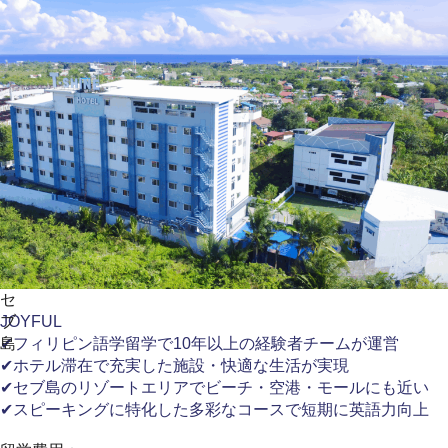
セ
ブ
JOYFUL
島
✔フィリピン語学留学で10年以上の経験者チームが運営
✔ホテル滞在で充実した施設・快適な生活が実現
✔セブ島のリゾートエリアでビーチ・空港・モールにも近い
✔スピーキングに特化した多彩なコースで短期に英語力向上