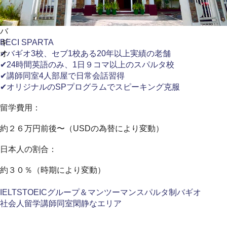
バ
ギ
BECI SPARTA
オ
✔バギオ3校、セブ1校ある20年以上実績の老舗
✔24時間英語のみ、1日９コマ以上のスパルタ校
✔講師同室4人部屋で日常会話習得
✔オリジナルのSPプログラムでスピーキング克服
留学費用：
約２６万円前後〜（USDの為替により変動）
日本人の割合：
約３０％（時期により変動）
IELTS
TOEIC
グループ＆マンツーマン
スパルタ制
バギオ
社会人留学
講師同室
閑静なエリア