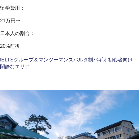
留学費用：
21万円〜
日本人の割合：
20%前後
IELTS
グループ＆マンツーマン
スパルタ制
バギオ
初心者向け
閑静なエリア