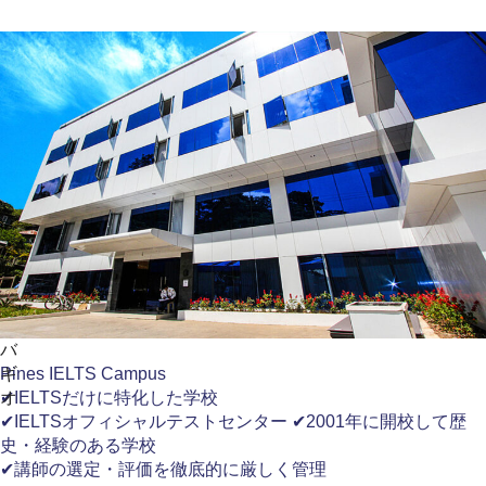
バ
ギ
Pines IELTS Campus
オ
✔IELTSだけに特化した学校
✔IELTSオフィシャルテストセンター ✔2001年に開校して歴
史・経験のある学校
✔講師の選定・評価を徹底的に厳しく管理