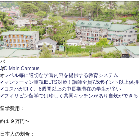
バ
ギ
JIC Main Campus
オ
✔レベル毎に適切な学習内容を提供する教育システム
✔マンツーマン重視IELTS対策！講師全員7.5ポイント以上保持
✔コスパが良く、8週間以上の中長期滞在の学生が多い
✔フィリピン留学では珍しく共同キッチンがあり自炊ができる
留学費用：
約１９万円〜
日本人の割合：