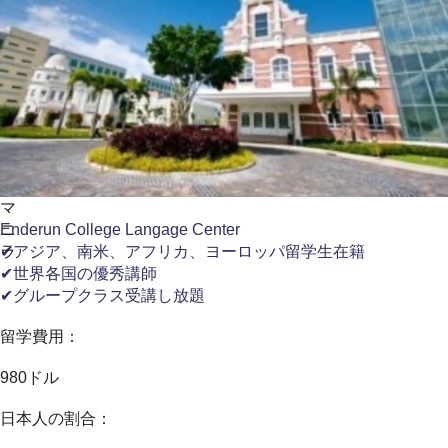
マ
ニ
Enderun College Langage Center
ラ
✔アジア、南米、アフリカ、ヨーロッパ留学生在籍
✔世界各国の優秀講師
✔グループクラス受講し放題
留学費用：
980ドル
日本人の割合：