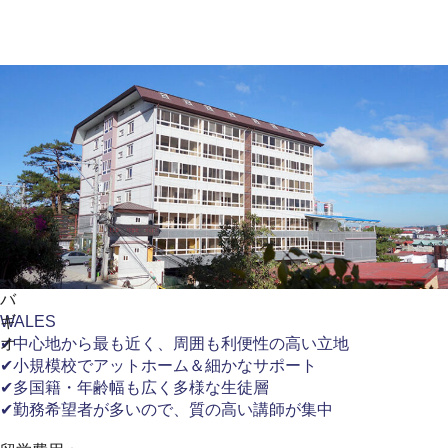
バ
ギ
WALES
オ
✔中心地から最も近く、周囲も利便性の高い立地
✔小規模校でアットホーム＆細かなサポート
✔多国籍・年齢幅も広く多様な生徒層
✔勤務希望者が多いので、質の高い講師が集中