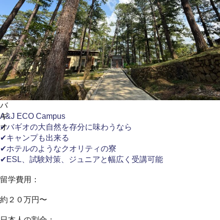
バ
ギ
A&J ECO Campus
オ
✔バギオの大自然を存分に味わうなら
✔キャンプも出来る
✔ホテルのようなクオリティの寮
✔ESL、試験対策、ジュニアと幅広く受講可能
留学費用：
約２０万円〜
日本人の割合：