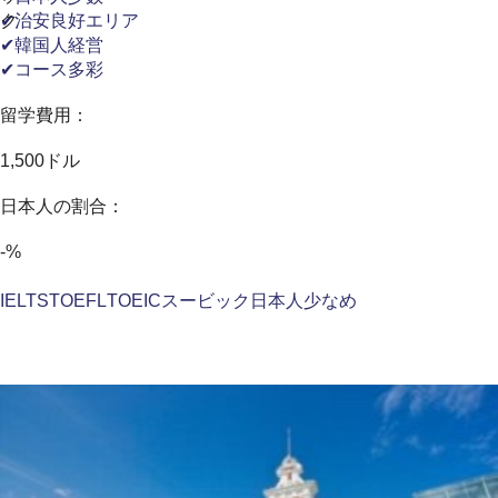
ク
✔治安良好エリア
✔韓国人経営
✔コース多彩
留学費用：
1,500ドル
日本人の割合：
-%
IELTS
TOEFL
TOEIC
スービック
日本人少なめ