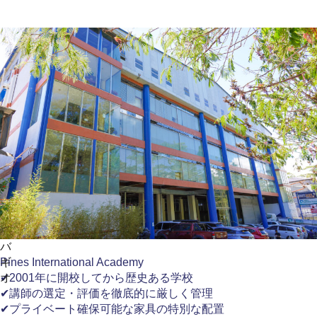
バ
ギ
Pines International Academy
オ
✔2001年に開校してから歴史ある学校
✔講師の選定・評価を徹底的に厳しく管理
✔プライベート確保可能な家具の特別な配置