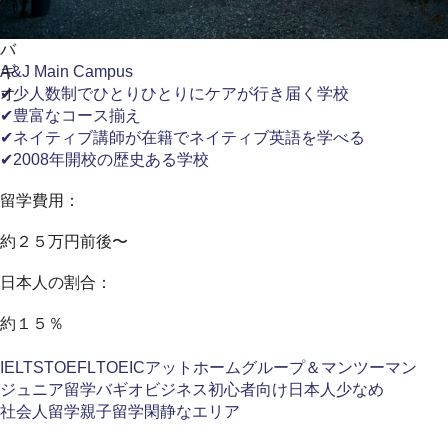
バ
ギ
A&J Main Campus
オ
✔少人数制でひとりひとりにケアが行き届く学校
✔豊富なコース揃え
✔ネイティブ講師が在籍でネイティブ英語を学べる
✔2008年開校の歴史ある学校
留学費用：
約２５万円前後〜
日本人の割合：
約１５％
IELTS
TOEFL
TOEIC
アットホーム
グループ＆マンツーマン
ジュニア留学
バギオ
ビジネス
初心者向け
日本人少なめ
社会人留学
親子留学
閑静なエリア