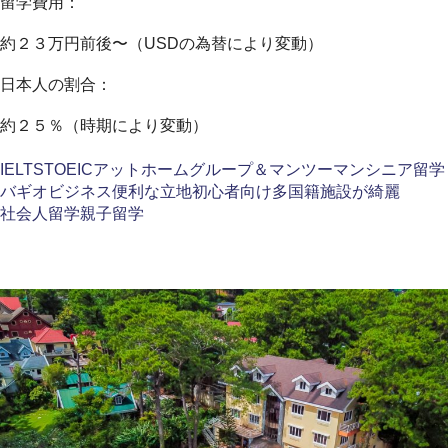
留学費用：
約２３万円前後〜（USDの為替により変動）
日本人の割合：
約２５％（時期により変動）
IELTS
TOEIC
アットホーム
グループ＆マンツーマン
シニア留学
バギオ
ビジネス
便利な立地
初心者向け
多国籍
施設が綺麗
社会人留学
親子留学