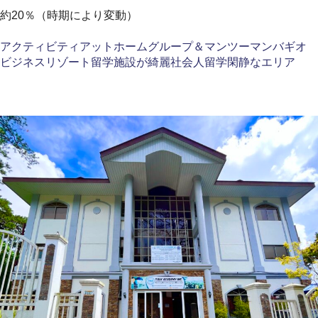
約20％（時期により変動）
アクティビティ
アットホーム
グループ＆マンツーマン
バギオ
ビジネス
リゾート留学
施設が綺麗
社会人留学
閑静なエリア