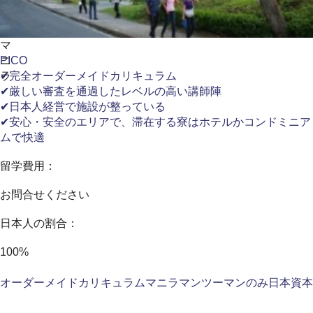
マ
ニ
PICO
ラ
✔完全オーダーメイドカリキュラム
✔厳しい審査を通過したレベルの高い講師陣
✔日本人経営で施設が整っている
✔安心・安全のエリアで、滞在する寮はホテルかコンドミニア
ムで快適
留学費用：
お問合せください
日本人の割合：
100%
オーダーメイドカリキュラム
マニラ
マンツーマンのみ
日本資本