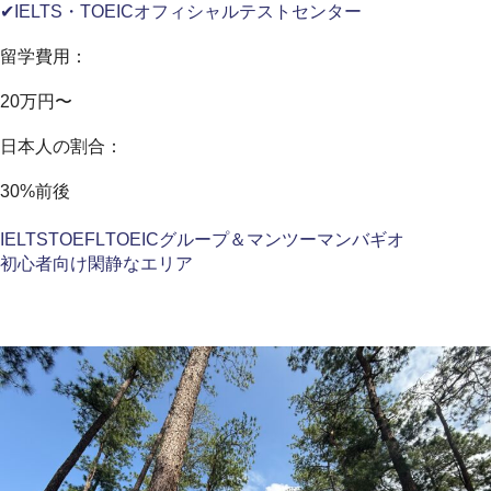
✔IELTS・TOEICオフィシャルテストセンター
留学費用：
20万円〜
日本人の割合：
30%前後
IELTS
TOEFL
TOEIC
グループ＆マンツーマン
バギオ
初心者向け
閑静なエリア