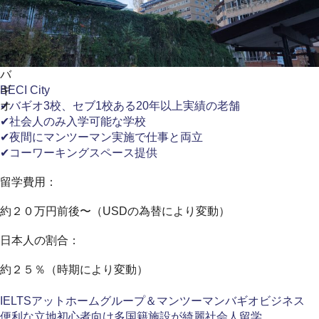
バ
ギ
BECI City
オ
✔バギオ3校、セブ1校ある20年以上実績の老舗
✔社会人のみ入学可能な学校
✔夜間にマンツーマン実施で仕事と両立
✔コーワーキングスペース提供
留学費用：
約２０万円前後〜（USDの為替により変動）
日本人の割合：
約２５％（時期により変動）
IELTS
アットホーム
グループ＆マンツーマン
バギオ
ビジネス
便利な立地
初心者向け
多国籍
施設が綺麗
社会人留学