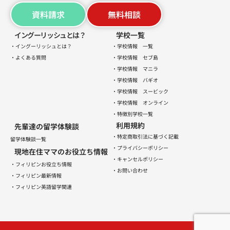
資料請求
無料相談
イングーリッシュとは？
学校一覧
・イングーリッシュとは？
・学校情報 一覧
・よくある質問
・学校情報 セブ島
・学校情報 マニラ
・学校情報 バギオ
・学校情報 スービック
・学校情報 オンライン
・特徴別学校一覧
利用規約
先輩達の留学体験談
・特定商取引法に基づく記載
留学体験談一覧
・プライバシーポリシー
現地在住ママのお役立ち情報
・キャンセルポリシー
・フィリピンお役立ち情報
・お問い合わせ
・フィリピン最新情報
・フィリピン英語留学関連