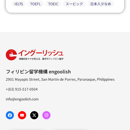
IELTS
TOEFL
TOEIC
スービック
日本人少なめ
フィリピン留学機構 engoolish
2901 Mayapis Street, San Martin de Porres, Paranaque, Philippines
+(63) 915-517-0504
info@engoolish.com