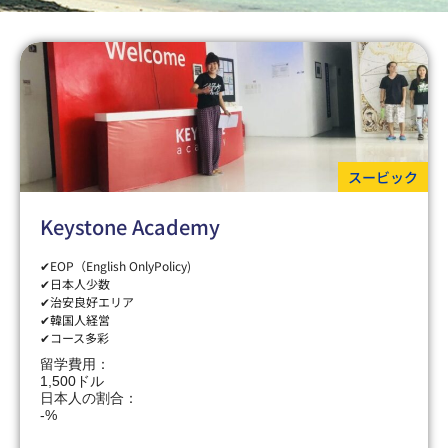
スービック
Keystone Academy
✔EOP（English OnlyPolicy)
✔日本人少数
✔治安良好エリア
✔韓国人経営
✔コース多彩
留学費用：
1,500ドル
日本人の割合：
-%