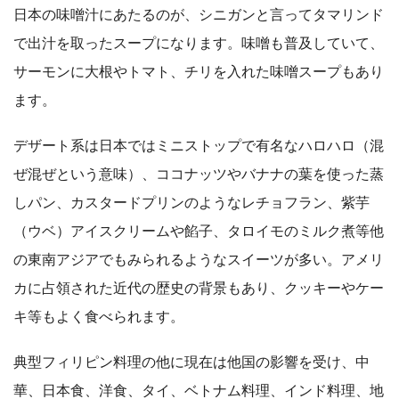
日本の味噌汁にあたるのが、シニガンと言ってタマリンド
で出汁を取ったスープになります。味噌も普及していて、
サーモンに大根やトマト、チリを入れた味噌スープもあり
ます。
デザート系は日本ではミニストップで有名なハロハロ（混
ぜ混ぜという意味）、ココナッツやバナナの葉を使った蒸
しパン、カスタードプリンのようなレチョフラン、紫芋
（ウベ）アイスクリームや餡子、タロイモのミルク煮等他
の東南アジアでもみられるようなスイーツが多い。アメリ
カに占領された近代の歴史の背景もあり、クッキーやケー
キ等もよく食べられます。
典型フィリピン料理の他に現在は他国の影響を受け、中
華、日本食、洋食、タイ、ベトナム料理、インド料理、地