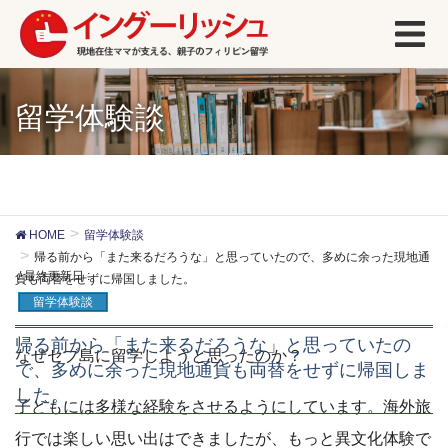
留学体験談
HOME
留学体験談
帰る前から「また来るだろうな」と思っていたので、多めに余った現地通
/ 最終更新日 :
貨も両替をせずに帰国しました。
留学体験談
帰る前から「また来るだろうな」と思っていたの
なぜセブ島に留学しようと思ったのか？
で、多めに余った現地通貨も両替をせずに帰国しま
した。
子どもには多様な経験をさせるようにしています。海外旅
行では楽しい思い出はできましたが、もっと異文化体験で