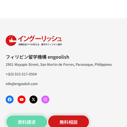
フィリピン留学機構 engoolish
2901 Mayapis Street, San Martin de Porres, Paranaque, Philippines
+(63) 915-517-0504
info@engoolish.com
資料請求
無料相談