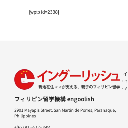
[wptb id=2338]
イ
・イ
・よ
フィリピン留学機構 engoolish
2901 Mayapis Street, San Martin de Porres, Paranaque,
Philippines
+(63) 915-517-0504