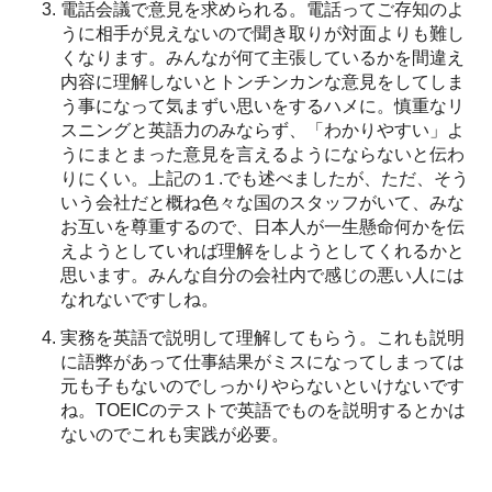
電話会議で意見を求められる。電話ってご存知のよ
うに相手が見えないので聞き取りが対面よりも難し
くなります。みんなが何て主張しているかを間違え
内容に理解しないとトンチンカンな意見をしてしま
う事になって気まずい思いをするハメに。慎重なリ
スニングと英語力のみならず、「わかりやすい」よ
うにまとまった意見を言えるようにならないと伝わ
りにくい。上記の１.でも述べましたが、ただ、そう
いう会社だと概ね色々な国のスタッフがいて、みな
お互いを尊重するので、日本人が一生懸命何かを伝
えようとしていれば理解をしようとしてくれるかと
思います。みんな自分の会社内で感じの悪い人には
なれないですしね。
実務を英語で説明して理解してもらう。これも説明
に語弊があって仕事結果がミスになってしまっては
元も子もないのでしっかりやらないといけないです
ね。TOEICのテストで英語でものを説明するとかは
ないのでこれも実践が必要。