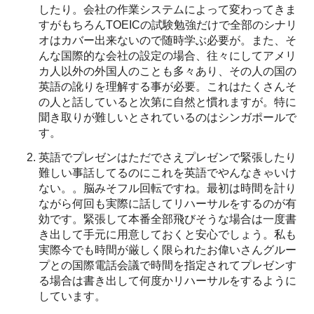
したり。会社の作業システムによって変わってきま
すがもちろんTOEICの試験勉強だけで全部のシナリ
オはカバー出来ないので随時学ぶ必要が。また、そ
んな国際的な会社の設定の場合、往々にしてアメリ
カ人以外の外国人のことも多々あり、その人の国の
英語の訛りを理解する事が必要。これはたくさんそ
の人と話していると次第に自然と慣れますが。特に
聞き取りが難しいとされているのはシンガポールで
す。
英語でプレゼンはただでさえプレゼンで緊張したり
難しい事話してるのにこれを英語でやんなきゃいけ
ない。。脳みそフル回転ですね。最初は時間を計り
ながら何回も実際に話してリハーサルをするのが有
効です。緊張して本番全部飛びそうな場合は一度書
き出して手元に用意しておくと安心でしょう。私も
実際今でも時間が厳しく限られたお偉いさんグルー
プとの国際電話会議で時間を指定されてプレゼンす
る場合は書き出して何度かリハーサルをするように
しています。