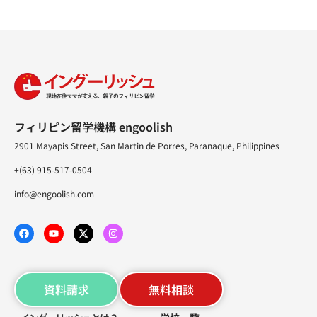
フィリピン留学機構 engoolish
2901 Mayapis Street, San Martin de Porres, Paranaque, Philippines
+(63) 915-517-0504
info@engoolish.com
資料請求
無料相談