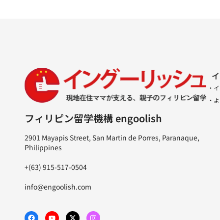
イ
・イ
・よ
フィリピン留学機構 engoolish
2901 Mayapis Street, San Martin de Porres, Paranaque,
Philippines
+(63) 915-517-0504
info@engoolish.com