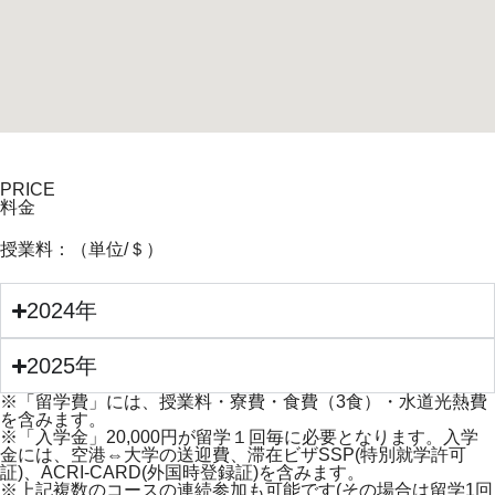
PRICE
料金
授業料：（単位/＄）
2024年
2025年
※「留学費」には、授業料・寮費・食費（3食）・水道光熱費
を含みます。
※「入学金」20,000円が留学１回毎に必要となります。入学
金には、空港⇔大学の送迎費、滞在ビザSSP(特別就学許可
証)、ACRI-CARD(外国時登録証)を含みます。
※上記複数のコースの連続参加も可能です(その場合は留学1回