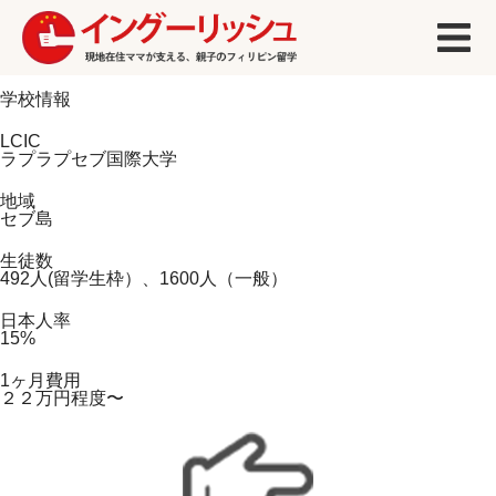
学校情報
LCIC
ラプラプセブ国際大学
地域
セブ島
生徒数
492人(留学生枠）、1600人（一般）
日本人率
15%
1ヶ月費用
２２万円程度〜