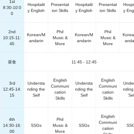
1st
Hospitalit
Presentat
Hospitalit
Presentat
Hospit
8:30-10:0
y English
ion Skills
y English
ion Skills
y Eng
0
2nd
Phil
Phil
Korean/M
Korean/M
Kore
10:15-11:
Music &
Music &
andarin
andarin
anda
45
More
More
昼食
11:45 - 12:45
English
English
3rd
Understa
Understa
Under
Communi
Communi
12:45-14:
nding the
nding the
nding
cation
cation
15
Self
Self
Sel
Skills
Skills
English
4th
Phil
Communi
14:30-16:
SSGs
Music &
SSGs
SS
cation
00
More