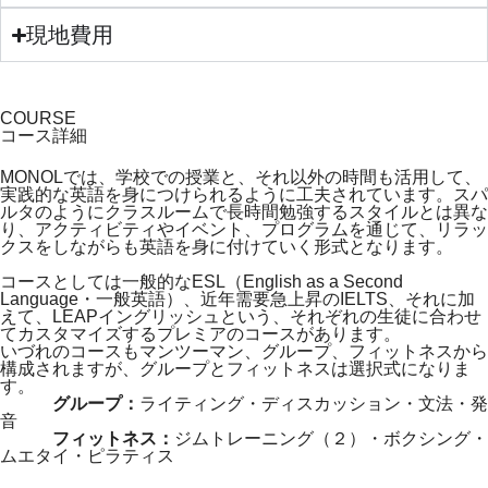
現地費用
COURSE
コース詳細
MONOLでは、学校での授業と、それ以外の時間も活用して、
実践的な英語を身につけられるように工夫されています。スパ
ルタのようにクラスルームで長時間勉強するスタイルとは異な
り、アクティビティやイベント、プログラムを通じて、リラッ
クスをしながらも英語を身に付けていく形式となります。
コースとしては一般的なESL（English as a Second
Language・一般英語）、近年需要急上昇のIELTS、それに加
えて、LEAPイングリッシュという、それぞれの生徒に合わせ
てカスタマイズするプレミアのコースがあります。
いづれのコースもマンツーマン、グループ、フィットネスから
構成されますが、グループとフィットネスは選択式になりま
す。
グループ：
ライティング・ディスカッション・文法・発
音
フィットネス：
ジムトレーニング（２）・ボクシング・
ムエタイ・ピラティス