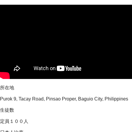
所在地
Purok 9, Tacay Road, Pinsao Proper, Baguio City, Philippines
生徒数
定員１００人