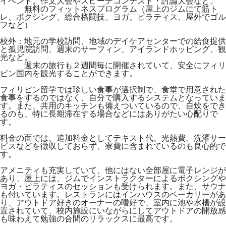
イベント。作文大会やスピーチコンテスト・討論大会など。
無料のフィットネスプログラム（屋上のジムにて筋ト
レ、ボクシング、総合格闘技、ヨガ、ピラティス、屋外でゴル
フなど）
校外：地元の学校訪問、地域のデイケアセンターでの給食提供
と孤児院訪問、週末のサーフィン、アイランドホッピング、観
光など。
週末の旅行も２週間毎に開催されていて、安全にフィリ
ピン国内を観光することができます。
フィリピン留学では珍しい食事が選択制で、食堂で用意された
食事をするのではなく、自分で購入するシステムとなっていま
す。また、共用のキッチンも備えついているので、自炊をでき
るのも、特に長期滞在する場合などにはありがたい心配りで
す。
料金の面では、追加料金としてテキスト代、光熱費、洗濯サー
ビスなどを徴収しておらず、寮費に含まれているのも良心的で
す。
アメニティも充実していて、他にはない全部屋に電子レンジが
あり、屋上には、ジムでインストラクターによるボクシングや
ヨガ・ピラティスのセッションも受けられます。また、サウナ
も付いています。レストランにはインハウスのベーカリーがあ
り、アウトドア好きのオーナーの嗜好で、室内に池や水槽が設
置されていて、校内施設にいながらにしてアウトドアの開放感
も味わえて勉強の合間のリラックスに最高です。