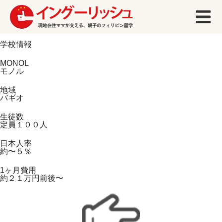
学校情報
MONOL
モノル
地域
バギオ
生徒数
定員１００人
日本人率
約〜５％
1ヶ月費用
約２１万円前後〜