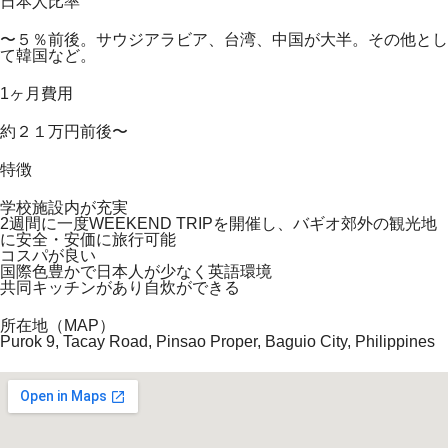
日本人比率
〜５％前後。サウジアラビア、台湾、中国が大半。その他とし
て韓国など。
1ヶ月費用
約２１万円前後〜
特徴
学校施設内が充実
2週間に一度WEEKEND TRIPを開催し、バギオ郊外の観光地
に安全・安価に旅行可能
コスパが良い
国際色豊かで日本人が少なく英語環境
共同キッチンがあり自炊ができる
所在地（MAP）
Purok 9, Tacay Road, Pinsao Proper, Baguio City, Philippines