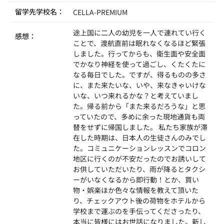
留学先学校名：
CELLA-PREMIUM
途上国に二人の幼児を一人で連れてい行く
感想：
ことで、渡航直前は眠れなくなるほど緊張
しました。行ってからも、衛生面や安全面
でかなり神経を使って過ごし、くたくたに
なる毎日でした。ですが、得るものの多さ
に、また来たいな、いや、来なきゃいけな
いな、いつ来れるかな？と考えていまし
た。帰る前から「また来るだろうな」と思
っていたので、多めに余った現地通貨も両
替をせずに帰国しました。 私たち家族が滞
在した時期は、日本人の生徒さんのみでし
た。コミュニケーションレッスンでコロン
地区に行くのが不安だったのでお誘いして
お供していただいたり、雨が降るとタクシ
ーがいなくなるから即行動！とか、買い
物・娯楽ほか色々な情報を教えて頂いた
り、チェックアウト後の荷物をホテルから
学校まで運ぶのを手伝ってくださったり、
本当に皆様にはお世話になりました。新し