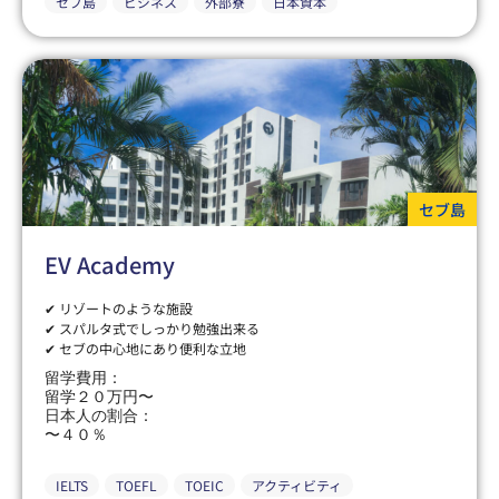
セブ島
ビジネス
外部寮
日本資本
セブ島
EV Academy
✔ リゾートのような施設
✔ スパルタ式でしっかり勉強出来る
✔ セブの中心地にあり便利な立地
留学費用：
留学２０万円〜
日本人の割合：
〜４０％
IELTS
TOEFL
TOEIC
アクティビティ