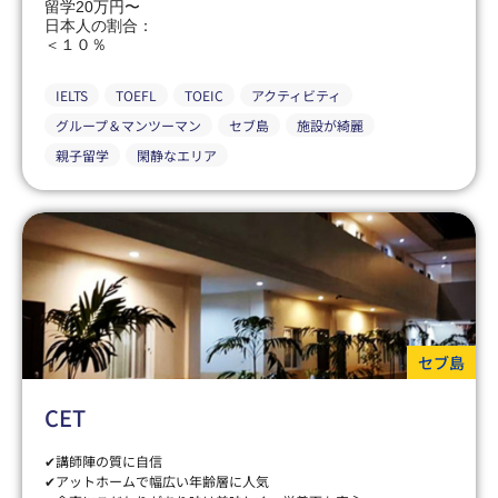
留学20万円〜
日本人の割合：
＜１０％
IELTS
TOEFL
TOEIC
アクティビティ
グループ＆マンツーマン
セブ島
施設が綺麗
親子留学
閑静なエリア
セブ島
CET
✔講師陣の質に自信
✔アットホームで幅広い年齢層に人気