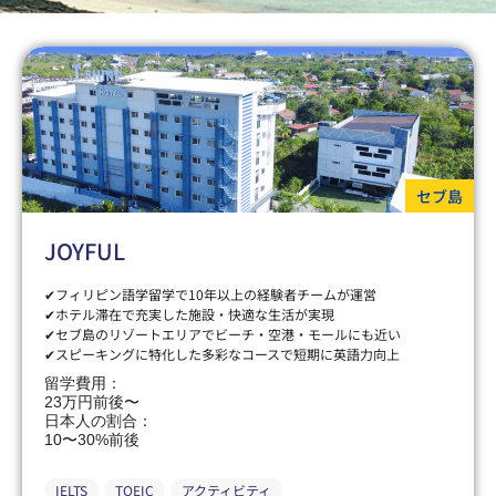
セブ島
JOYFUL
✔フィリピン語学留学で10年以上の経験者チームが運営
✔ホテル滞在で充実した施設・快適な生活が実現
✔セブ島のリゾートエリアでビーチ・空港・モールにも近い
✔スピーキングに特化した多彩なコースで短期に英語力向上
留学費用：
23万円前後〜
日本人の割合：
10〜30%前後
IELTS
TOEIC
アクティビティ