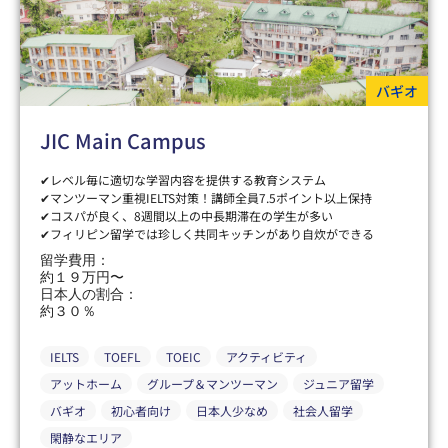
バギオ
JIC Main Campus
✔レベル毎に適切な学習内容を提供する教育システム
✔マンツーマン重視IELTS対策！講師全員7.5ポイント以上保持
✔コスパが良く、8週間以上の中長期滞在の学生が多い
✔フィリピン留学では珍しく共同キッチンがあり自炊ができる
留学費用：
約１９万円〜
日本人の割合：
約３０％
IELTS
TOEFL
TOEIC
アクティビティ
アットホーム
グループ＆マンツーマン
ジュニア留学
バギオ
初心者向け
日本人少なめ
社会人留学
閑静なエリア