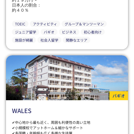
約１９万円〜
日本人の割合：
約４０％
TOEIC
アクティビティ
グループ＆マンツーマン
ジュニア留学
バギオ
ビジネス
初心者向け
施設が綺麗
社会人留学
閑静なエリア
バギオ
WALES
✔中心地から最も近く、周囲も利便性の高い立地
✔小規模校でアットホーム＆細かなサポート
✔多国籍・年齢幅も広く多様な生徒層