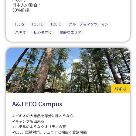
日本人の割合：
30%前後
IELTS
TOEFL
TOEIC
グループ＆マンツーマン
バギオ
初心者向け
閑静なエリア
バギオ
A&J ECO Campus
✔バギオの大自然を存分に味わうなら
✔キャンプも出来る
✔ホテルのようなクオリティの寮
✔ESL、試験対策、ジュニアと幅広く受講可能