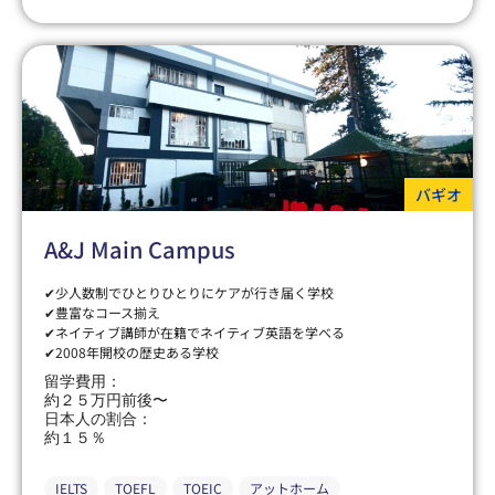
バギオ
A&J Main Campus
✔少人数制でひとりひとりにケアが行き届く学校
✔豊富なコース揃え
✔ネイティブ講師が在籍でネイティブ英語を学べる
✔2008年開校の歴史ある学校
留学費用：
約２５万円前後〜
日本人の割合：
約１５％
IELTS
TOEFL
TOEIC
アットホーム