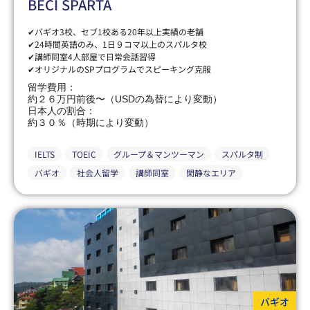
BECI SPARTA
✔バギオ3校、セブ1校ある20年以上実績の老舗
✔24時間英語のみ、1日９コマ以上のスパルタ校
✔講師同室4人部屋で日常会話習得
✔オリジナルのSPプログラムでスピーキング克服
留学費用：
約２６万円前後〜（USDの為替により変動）
日本人の割合：
約３０％（時期により変動）
IELTS
TOEIC
グループ＆マンツーマン
スパルタ制
バギオ
社会人留学
講師同室
閑静なエリア
バギオ