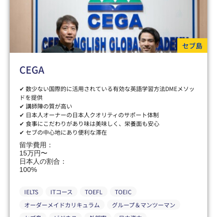
セブ島
CEGA
✔ 数少ない国際的に活用されている有効な英語学習方法DMEメソッ
ドを提供
✔ 講師陣の質が高い
✔ 日本人オーナーの日本人クオリティのサポート体制
✔ 食事にこだわりがあり味は美味しく、栄養面も安心
✔ セブの中心地にあり便利な滞在
留学費用：
15万円〜
日本人の割合：
100%
IELTS
ITコース
TOEFL
TOEIC
オーダーメイドカリキュラム
グループ＆マンツーマン