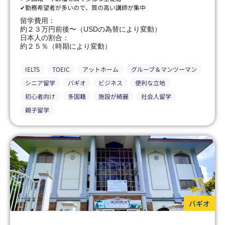
✔勤務希望者が多いので、質の高い講師が集中
留学費用：
約２３万円前後〜（USDの為替により変動）
日本人の割合：
約２５％（時期により変動）
IELTS
TOEIC
アットホーム
グループ＆マンツーマン
シニア留学
バギオ
ビジネス
便利な立地
初心者向け
多国籍
施設が綺麗
社会人留学
親子留学
バギオ