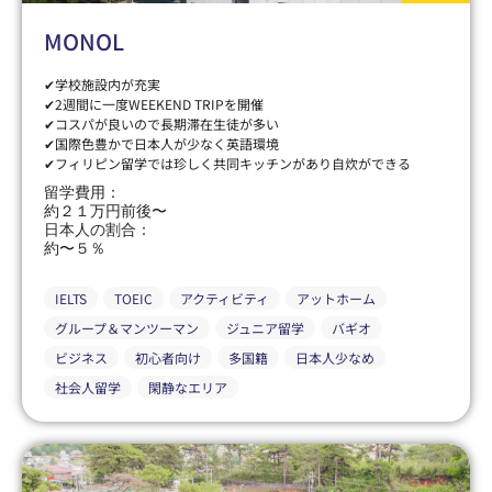
MONOL
✔学校施設内が充実
✔2週間に一度WEEKEND TRIPを開催
✔コスパが良いので長期滞在生徒が多い
✔国際色豊かで日本人が少なく英語環境
✔フィリピン留学では珍しく共同キッチンがあり自炊ができる
留学費用：
約２１万円前後〜
日本人の割合：
約〜５％
IELTS
TOEIC
アクティビティ
アットホーム
グループ＆マンツーマン
ジュニア留学
バギオ
ビジネス
初心者向け
多国籍
日本人少なめ
社会人留学
閑静なエリア