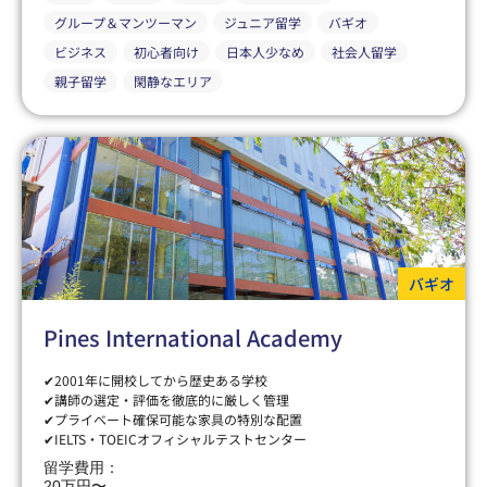
グループ＆マンツーマン
ジュニア留学
バギオ
ビジネス
初心者向け
日本人少なめ
社会人留学
親子留学
閑静なエリア
バギオ
Pines International Academy
✔2001年に開校してから歴史ある学校
✔講師の選定・評価を徹底的に厳しく管理
✔プライベート確保可能な家具の特別な配置
✔IELTS・TOEICオフィシャルテストセンター
留学費用：
20万円〜