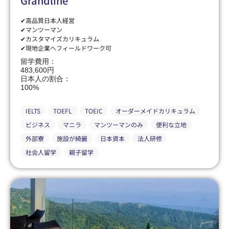
Grandline
✔高品質日本人経営
✔マンツーマン
✔カスタマイズカリキュラム
✔現地企業へフィールドワーク可
留学費用：
483,600円
日本人の割合：
100%
IELTS
TOEFL
TOEIC
オーダーメイドカリキュラム
ビジネス
マニラ
マンツーマンのみ
便利な立地
外部寮
施設が綺麗
日本資本
法人研修
社会人留学
親子留学