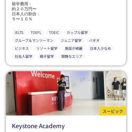
留学費用：
約２０万円〜
日本人の割合：
５〜１０％
IELTS
TOEFL
TOEIC
カップル留学
グループ＆マンツーマン
ジュニア留学
バギオ
ビジネス
リゾート留学
施設が綺麗
日本人少なめ
社会人留学
親子留学
閑静なエリア
スービック
Keystone Academy