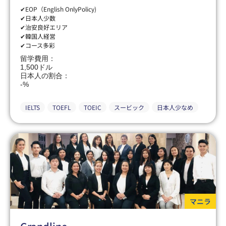
✔EOP（English OnlyPolicy)
✔日本人少数
✔治安良好エリア
✔韓国人経営
✔コース多彩
留学費用：
1,500ドル
日本人の割合：
-%
IELTS
TOEFL
TOEIC
スービック
日本人少なめ
マニラ