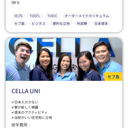
98％
IELTS
TOEFL
TOEIC
オーダーメイドカリキュラム
セブ島
ビジネス
便利な立地
外部寮
日本資本
セブ島
CELLA UNI
✔日本人が少ない
✔寮が新しく綺麗
✔週末のアクティビティ
✔治安がいい住宅街に立地
留学費用：