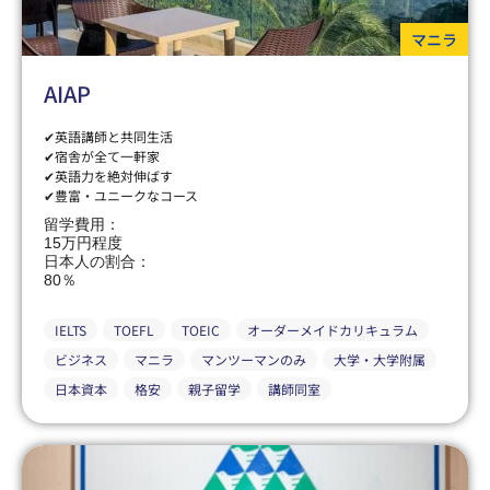
マニラ
AIAP
✔英語講師と共同生活
✔宿舎が全て一軒家
✔英語力を絶対伸ばす
✔豊富・ユニークなコース
留学費用：
15万円程度
日本人の割合：
80％
IELTS
TOEFL
TOEIC
オーダーメイドカリキュラム
ビジネス
マニラ
マンツーマンのみ
大学・大学附属
日本資本
格安
親子留学
講師同室