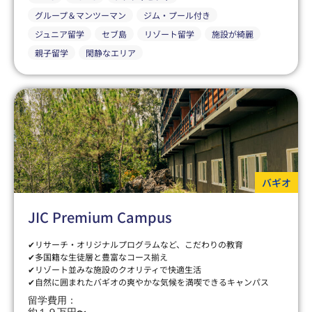
グループ＆マンツーマン
ジム・プール付き
ジュニア留学
セブ島
リゾート留学
施設が綺麗
親子留学
閑静なエリア
バギオ
JIC Premium Campus
✔リサーチ・オリジナルプログラムなど、こだわりの教育
✔多国籍な生徒層と豊富なコース揃え
✔リゾート並みな施設のクオリティで快適生活
✔自然に囲まれたバギオの爽やかな気候を満喫できるキャンパス
留学費用：