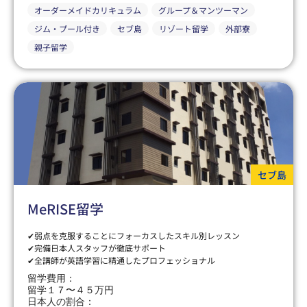
オーダーメイドカリキュラム
グループ＆マンツーマン
ジム・プール付き
セブ島
リゾート留学
外部寮
親子留学
セブ島
MeRISE留学
✔弱点を克服することにフォーカスしたスキル別レッスン
✔完備日本人スタッフが徹底サポート
✔全講師が英語学習に精通したプロフェッショナル
留学費用：
留学１７〜４５万円
日本人の割合：