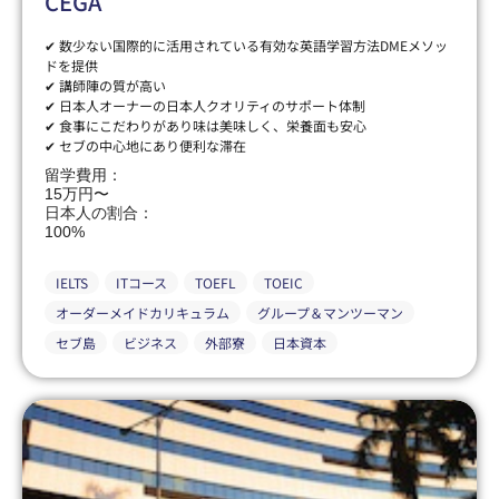
CEGA
✔ 数少ない国際的に活用されている有効な英語学習方法DMEメソッ
ドを提供
✔ 講師陣の質が高い
✔ 日本人オーナーの日本人クオリティのサポート体制
✔ 食事にこだわりがあり味は美味しく、栄養面も安心
✔ セブの中心地にあり便利な滞在
留学費用：
15万円〜
日本人の割合：
100%
IELTS
ITコース
TOEFL
TOEIC
オーダーメイドカリキュラム
グループ＆マンツーマン
セブ島
ビジネス
外部寮
日本資本