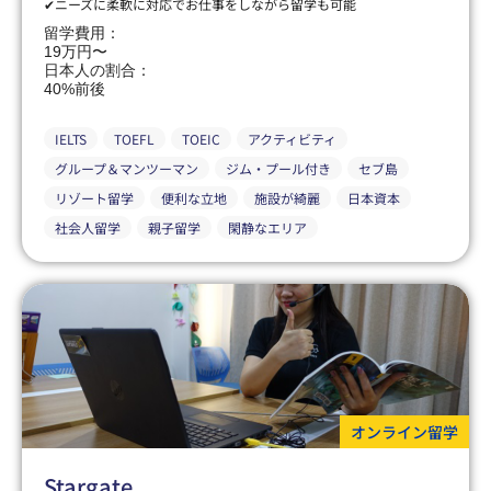
✔ニーズに柔軟に対応でお仕事をしながら留学も可能
留学費用：
19万円〜
日本人の割合：
40%前後
IELTS
TOEFL
TOEIC
アクティビティ
グループ＆マンツーマン
ジム・プール付き
セブ島
リゾート留学
便利な立地
施設が綺麗
日本資本
社会人留学
親子留学
閑静なエリア
オンライン留学
Stargate