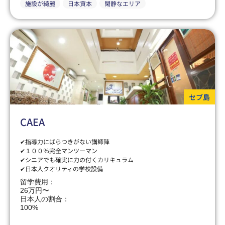
施設が綺麗
日本資本
閑静なエリア
セブ島
CAEA
✔指導力にばらつきがない講師陣
✔１００％完全マンツーマン
✔シニアでも確実に力の付くカリキュラム
✔日本人クオリティの学校設備
留学費用：
26万円〜
日本人の割合：
100%