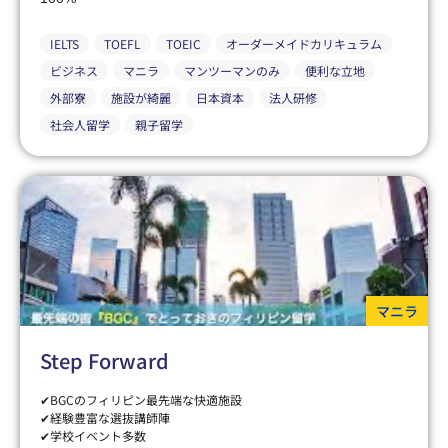
IELTS
TOEFL
TOEIC
オーダーメイドカリキュラム
ビジネス
マニラ
マンツーマンのみ
便利な立地
外部寮
施設が綺麗
日本資本
法人研修
社会人留学
親子留学
マニラ
Step Forward
✔BGCのフィリピン最先端な快適施設
✔経験豊富な選抜講師陣
✔学校イベント多数