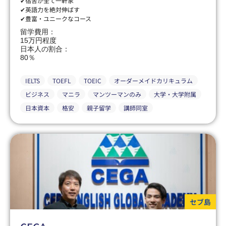
✔宿舎が全て一軒家
✔英語力を絶対伸ばす
✔豊富・ユニークなコース
留学費用：
15万円程度
日本人の割合：
80％
IELTS
TOEFL
TOEIC
オーダーメイドカリキュラム
ビジネス
マニラ
マンツーマンのみ
大学・大学附属
日本資本
格安
親子留学
講師同室
セブ島