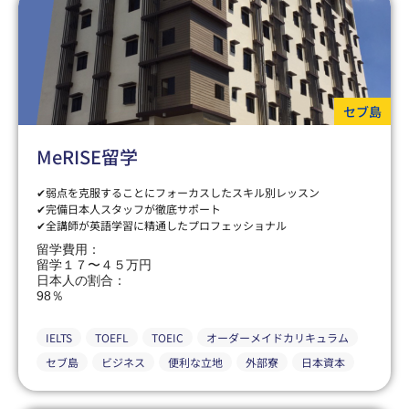
セブ島
MeRISE留学
✔弱点を克服することにフォーカスしたスキル別レッスン
✔完備日本人スタッフが徹底サポート
✔全講師が英語学習に精通したプロフェッショナル
留学費用：
留学１７〜４５万円
日本人の割合：
98％
IELTS
TOEFL
TOEIC
オーダーメイドカリキュラム
セブ島
ビジネス
便利な立地
外部寮
日本資本