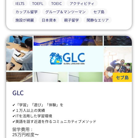
IELTS
TOEFL
TOEIC
アクティビティ
カップル留学
グループ＆マンツーマン
セブ島
施設が綺麗
日本資本
親子留学
閑静なエリア
セブ島
GLC
✔「学習」「遊び」「体験」を
✔１万人以上の実績
✔ITを活用した学習環境
✔英語を話す近道を作るコミュニカティブメソッド
留学費用：
25万円程度〜