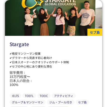
セブ島
Stargate
✔格安マンツーマン授業
✔グラマーから見直す初心者向け
✔日本人オーナーのクオリティのサポート体制
✔セブの中心地にあり便利な滞在
留学費用：
15万円程度〜
日本人の割合：
100%
IELTS
TOEFL
TOEIC
アクティビティ
グループ＆マンツーマン
ジム・プール付き
セブ島