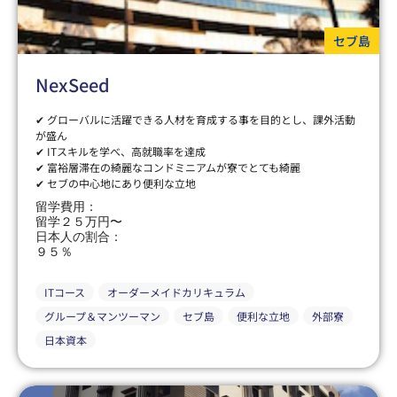
セブ島
NexSeed
✔ グローバルに活躍できる人材を育成する事を目的とし、課外活動
が盛ん
✔ ITスキルを学べ、高就職率を達成
✔ 富裕層滞在の綺麗なコンドミニアムが寮でとても綺麗
✔ セブの中心地にあり便利な立地
留学費用：
留学２５万円〜
日本人の割合：
９５％
ITコース
オーダーメイドカリキュラム
グループ＆マンツーマン
セブ島
便利な立地
外部寮
日本資本