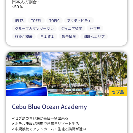
日本人の割合：
~50％
IELTS
TOEFL
TOEIC
アクティビティ
グループ＆マンツーマン
ジュニア留学
セブ島
施設が綺麗
日本資本
親子留学
閑静なエリア
セブ島
Cebu Blue Ocean Academy
✔セブ島の青い海が毎日一望出来る
✔ホテル施設が利用でき毎日リゾート生活
✔中規模校でアットホーム・生徒と講師が近い