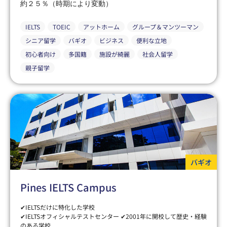
約２５％（時期により変動）
IELTS
TOEIC
アットホーム
グループ＆マンツーマン
シニア留学
バギオ
ビジネス
便利な立地
初心者向け
多国籍
施設が綺麗
社会人留学
親子留学
バギオ
Pines IELTS Campus
✔IELTSだけに特化した学校
✔IELTSオフィシャルテストセンター ✔2001年に開校して歴史・経験
のある学校