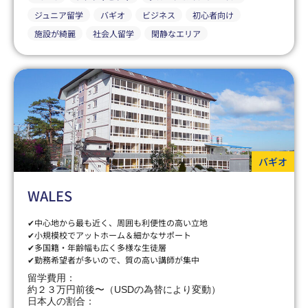
ジュニア留学
バギオ
ビジネス
初心者向け
施設が綺麗
社会人留学
閑静なエリア
バギオ
WALES
✔中心地から最も近く、周囲も利便性の高い立地
✔小規模校でアットホーム＆細かなサポート
✔多国籍・年齢幅も広く多様な生徒層
✔勤務希望者が多いので、質の高い講師が集中
留学費用：
約２３万円前後〜（USDの為替により変動）
日本人の割合：