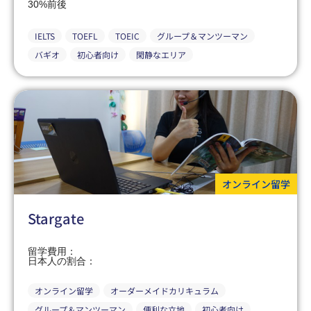
30%前後
IELTS
TOEFL
TOEIC
グループ＆マンツーマン
バギオ
初心者向け
閑静なエリア
オンライン留学
Stargate
留学費用：
日本人の割合：
オンライン留学
オーダーメイドカリキュラム
グループ＆マンツーマン
便利な立地
初心者向け