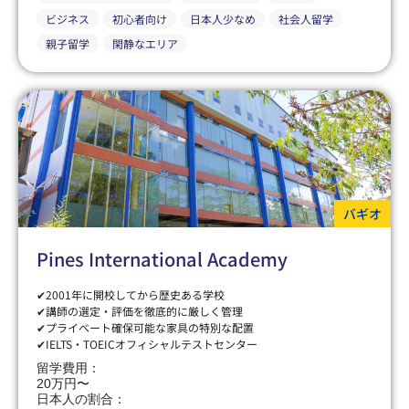
ビジネス
初心者向け
日本人少なめ
社会人留学
親子留学
閑静なエリア
バギオ
Pines International Academy
✔2001年に開校してから歴史ある学校
✔講師の選定・評価を徹底的に厳しく管理
✔プライベート確保可能な家具の特別な配置
✔IELTS・TOEICオフィシャルテストセンター
留学費用：
20万円〜
日本人の割合：