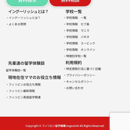
イングーリッシュとは？
学校一覧
・イングーリッシュとは？
・学校情報 一覧
・よくある質問
・学校情報 セブ島
・学校情報 マニラ
・学校情報 バギオ
・学校情報 スービック
・学校情報 オンライン
・特徴別学校一覧
利用規約
先輩達の留学体験談
・特定商取引法に基づく記載
留学体験談一覧
・プライバシーポリシー
現地在住ママのお役立ち情報
・キャンセルポリシー
・フィリピンお役立ち情報
・お問い合わせ
・フィリピン最新情報
・フィリピン英語留学関連
Copyright © フィリピン留学機構 engoolish All Rights Reserved.