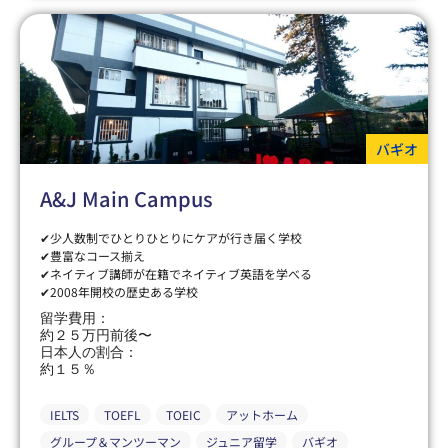
バギオ
A&J Main Campus
✔少人数制でひとりひとりにケアが行き届く学校
✔豊富なコース揃え
✔ネイティブ講師が在籍でネイティブ英語を学べる
✔2008年開校の歴史ある学校
留学費用：
約２５万円前後〜
日本人の割合：
約１５％
IELTS
TOEFL
TOEIC
アットホーム
グループ＆マンツーマン
ジュニア留学
バギオ