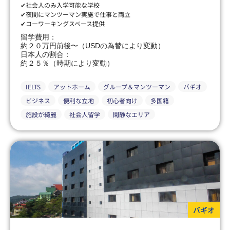
✔社会人のみ入学可能な学校
✔夜間にマンツーマン実施で仕事と両立
✔コーワーキングスペース提供
留学費用：
約２０万円前後〜（USDの為替により変動）
日本人の割合：
約２５％（時期により変動）
IELTS
アットホーム
グループ＆マンツーマン
バギオ
ビジネス
便利な立地
初心者向け
多国籍
施設が綺麗
社会人留学
閑静なエリア
バギオ