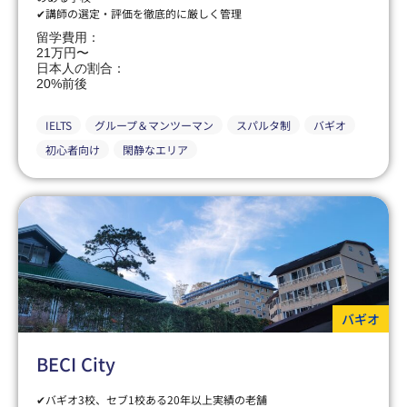
✔講師の選定・評価を徹底的に厳しく管理
留学費用：
21万円〜
日本人の割合：
20%前後
IELTS
グループ＆マンツーマン
スパルタ制
バギオ
初心者向け
閑静なエリア
バギオ
BECI City
✔バギオ3校、セブ1校ある20年以上実績の老舗