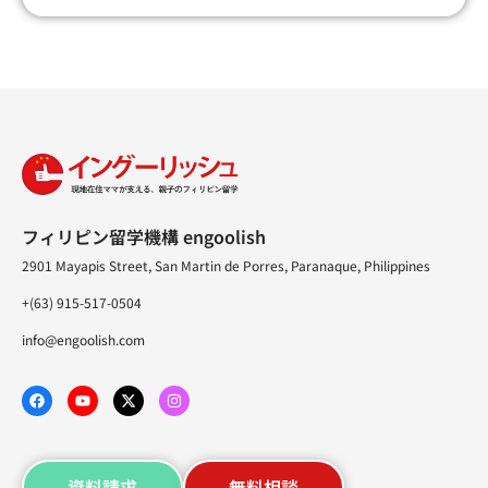
フィリピン留学機構 engoolish
2901 Mayapis Street, San Martin de Porres, Paranaque, Philippines
+(63) 915-517-0504
info@engoolish.com
資料請求
無料相談