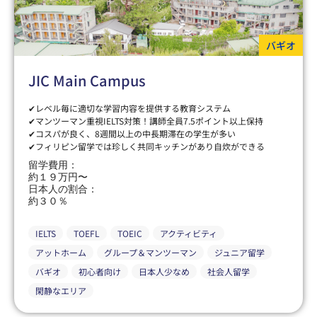
バギオ
JIC Main Campus
✔レベル毎に適切な学習内容を提供する教育システム
✔マンツーマン重視IELTS対策！講師全員7.5ポイント以上保持
✔コスパが良く、8週間以上の中長期滞在の学生が多い
✔フィリピン留学では珍しく共同キッチンがあり自炊ができる
留学費用：
約１９万円〜
日本人の割合：
約３０％
IELTS
TOEFL
TOEIC
アクティビティ
アットホーム
グループ＆マンツーマン
ジュニア留学
バギオ
初心者向け
日本人少なめ
社会人留学
閑静なエリア