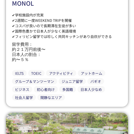
MONOL
✔学校施設内が充実
✔2週間に一度WEEKEND TRIPを開催
✔コスパが良いので長期滞在生徒が多い
✔国際色豊かで日本人が少なく英語環境
✔フィリピン留学では珍しく共同キッチンがあり自炊ができる
留学費用：
約２１万円前後〜
日本人の割合：
約〜５％
IELTS
TOEIC
アクティビティ
アットホーム
グループ＆マンツーマン
ジュニア留学
バギオ
ビジネス
初心者向け
多国籍
日本人少なめ
社会人留学
閑静なエリア