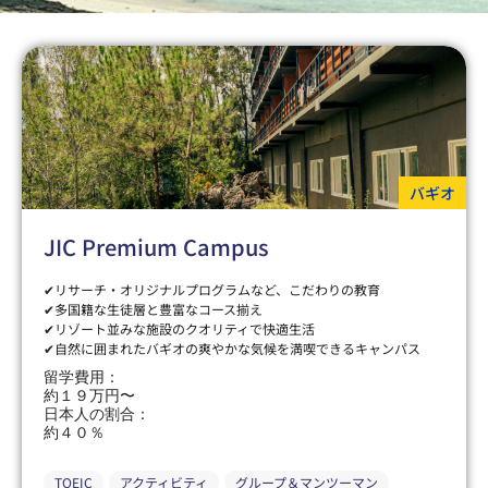
バギオ
JIC Premium Campus
✔リサーチ・オリジナルプログラムなど、こだわりの教育
✔多国籍な生徒層と豊富なコース揃え
✔リゾート並みな施設のクオリティで快適生活
✔自然に囲まれたバギオの爽やかな気候を満喫できるキャンパス
留学費用：
約１９万円〜
日本人の割合：
約４０％
TOEIC
アクティビティ
グループ＆マンツーマン