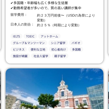
✔多国籍・年齢幅も広く多様な生徒層
✔勤務希望者が多いので、質の高い講師が集中
留学費用：
約２３万円前後〜（USDの為替により
変動）
日本人の割合：
約２５％（時期により変動）
IELTS
TOEIC
アットホーム
グループ＆マンツーマン
シニア留学
バギオ
ビジネス
便利な立地
初心者向け
多国籍
施設が綺麗
社会人留学
親子留学