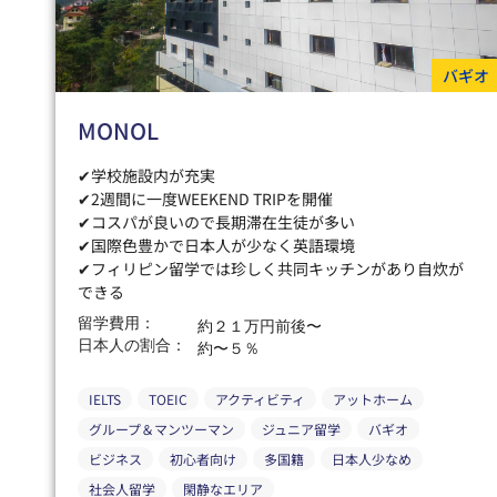
バギオ
MONOL
✔学校施設内が充実
✔2週間に一度WEEKEND TRIPを開催
✔コスパが良いので長期滞在生徒が多い
✔国際色豊かで日本人が少なく英語環境
✔フィリピン留学では珍しく共同キッチンがあり自炊が
できる
留学費用：
約２１万円前後〜
日本人の割合：
約〜５％
IELTS
TOEIC
アクティビティ
アットホーム
グループ＆マンツーマン
ジュニア留学
バギオ
ビジネス
初心者向け
多国籍
日本人少なめ
社会人留学
閑静なエリア