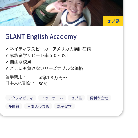
セブ島
GLANT English Academy
✔ ネイティブスピーカーアメリカ人講師在籍
✔ 家族留学リピート率５０％以上
✔ 自由な校風
✔ どこにも負けないリーズナブルな価格
留学費用：
留学1８万円〜
日本人の割合：
50％
アクティビティ
アットホーム
セブ島
便利な立地
多国籍
日本人少なめ
親子留学