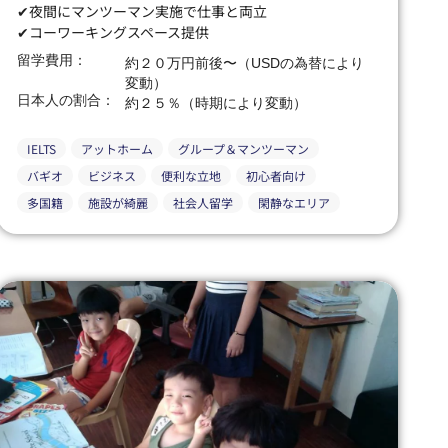
✔夜間にマンツーマン実施で仕事と両立
✔コーワーキングスペース提供
留学費用：
約２０万円前後〜（USDの為替により
変動）
日本人の割合：
約２５％（時期により変動）
IELTS
アットホーム
グループ＆マンツーマン
バギオ
ビジネス
便利な立地
初心者向け
多国籍
施設が綺麗
社会人留学
閑静なエリア